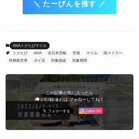
＼ たーびんを推す ／
ANAトクたびマイル
トクたび
ANA
全日本空輸
空港
マイル
陸マイラー
特典航空券
ポイ活
対象路線
対象期間
この記事が気に入ったら
いいね または フォローしてね！
Follow Me