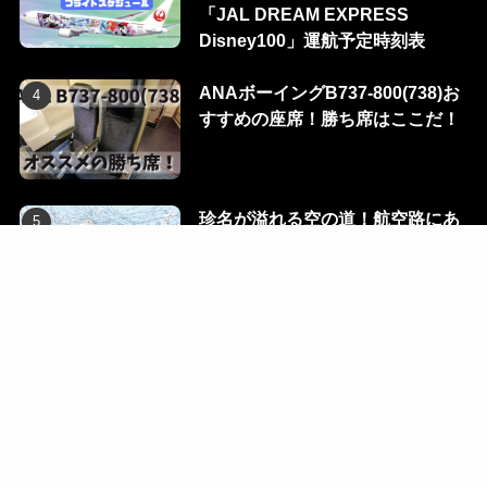
「JAL DREAM EXPRESS
Disney100」運航予定時刻表
ANAボーイングB737-800(738)お
すすめの座席！勝ち席はここだ！
珍名が溢れる空の道！航空路にあ
る100のウェイポイントを一挙に
公開！
Flight Dialog
Blog
Ec
Contact
R-room
©
2023 KUMARIAIR. All Rights Reserved.