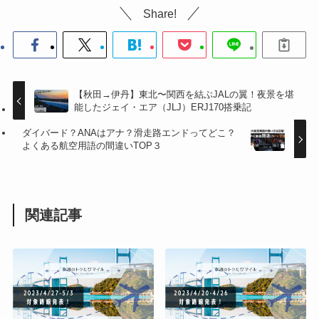
Share!
【秋田→伊丹】東北〜関西を結ぶJALの翼！夜景を堪
能したジェイ・エア（JLJ）ERJ170搭乗記
ダイバード？ANAはアナ？滑走路エンドってどこ？
よくある航空用語の間違いTOP３
関連記事