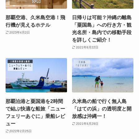
那覇空港、久米島空港！飛
日帰りは可能？沖縄の離島
行機が見えるホテル
「粟国島」への行き方・観
光名所・島内での移動手段
2023年4月2日
を詳しくご紹介！
2021年8月22日
那覇泊港と粟国港を2時間
久米島の船で行く無人島
で結ぶ快適な船旅「ニュー
「はての浜」の透明度と開
フェリーあぐに」乗船レビ
放感は沖縄一！
ュー
2021年4月29日
2022年2月25日