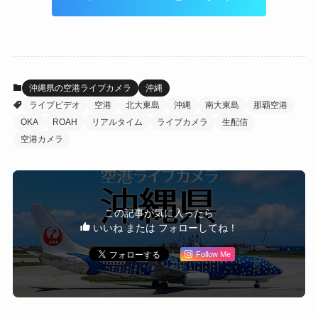
沖縄県の空港ライブカメラ
沖縄
ライブビデオ
空港
北大東島
沖縄
南大東島
那覇空港
OKA
ROAH
リアルタイム
ライブカメラ
生配信
空港カメラ
この記事が気に入ったら
いいね または フォローしてね！
Follow Me