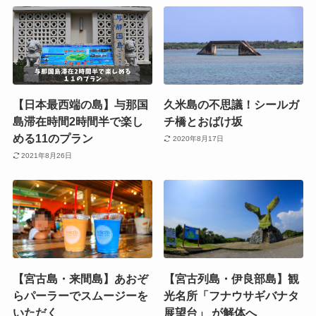
【日本最西端の島】与那国
久米島の不思議！シールガ
島滞在時間2時間半で楽し
チ橋とおばけ坂
める11のプラン
2020年8月17日
2021年8月26日
【宮古島・来間島】あおぞ
【宮古列島・伊良部島】観
らパーラーでスムージーを
光名所「フナウサギバナタ
いただく
展望台」 が解体へ