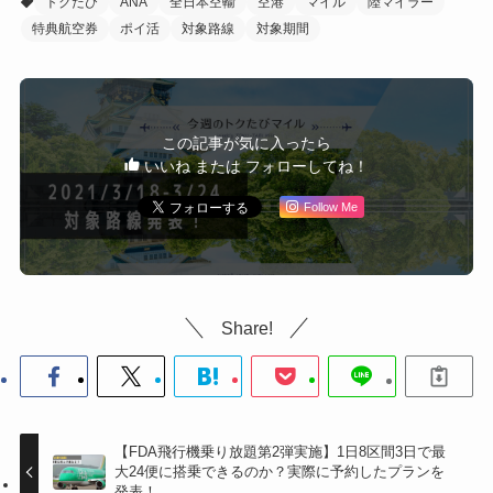
トクたび
ANA
全日本空輸
空港
マイル
陸マイラー
特典航空券
ポイ活
対象路線
対象期間
この記事が気に入ったら
いいね または フォローしてね！
Follow Me
Share!
【FDA飛行機乗り放題第2弾実施】1日8区間3日で最
大24便に搭乗できるのか？実際に予約したプランを
発表！