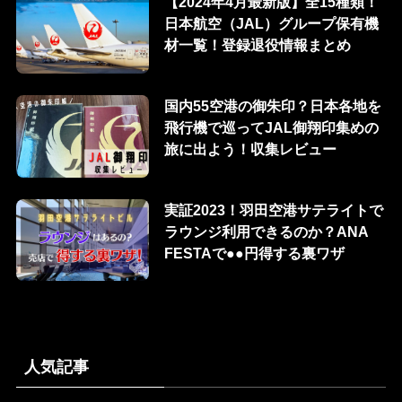
【2024年4月最新版】全15種類！
日本航空（JAL）グループ保有機
材一覧！登録退役情報まとめ
国内55空港の御朱印？日本各地を
飛行機で巡ってJAL御翔印集めの
旅に出よう！収集レビュー
実証2023！羽田空港サテライトで
ラウンジ利用できるのか？ANA
FESTAで●●円得する裏ワザ
人気記事