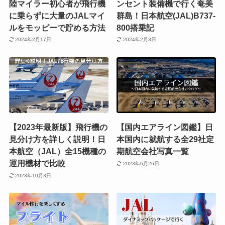
陸マイラー初心者が飛行機
ンセント装備機で行く奄美
に乗らずに大量のJALマイ
群島！日本航空(JAL)B737-
ルをモッピーで貯める方法
800搭乗記
2024年2月17日
2024年2月3日
【2023年最新版】飛行機の
【国内エアライン図鑑】日
見分け方を詳しく説明！日
本国内に就航する全29社定
本航空（JAL）全15機種の
期航空会社写真一覧
運用機材で比較
2023年6月26日
2023年10月3日