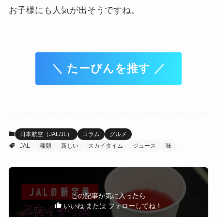
お子様にも人気が出そうですね。
＼ たーびんを推す ／
日本航空（JAL/JL）
コラム
グルメ
JAL
種類
新しい
スカイタイム
ジュース
味
この記事が気に入ったら
いいね または フォローしてね！