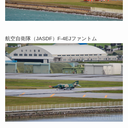
航空自衛隊（JASDF）F-4EJファントム