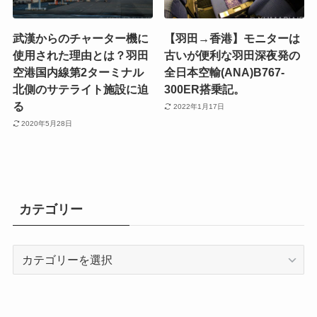
武漢からのチャーター機に
【羽田→香港】モニターは
使用された理由とは？羽田
古いが便利な羽田深夜発の
空港国内線第2ターミナル
全日本空輸(ANA)B767-
北側のサテライト施設に迫
300ER搭乗記。
る
2022年1月17日
2020年5月28日
カテゴリー
カ
テ
ゴ
リ