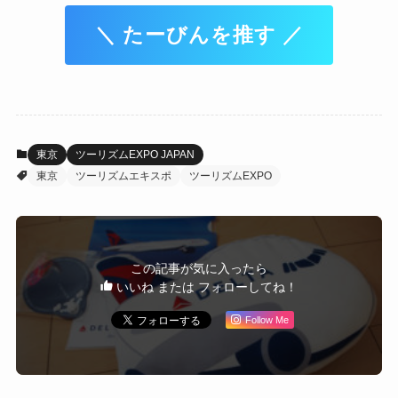
＼ たーびんを推す ／
東京
ツーリズムEXPO JAPAN
東京
ツーリズムエキスポ
ツーリズムEXPO
この記事が気に入ったら
いいね または フォローしてね！
Follow Me