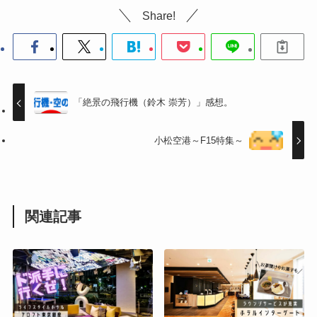
Share!
「絶景の飛行機（鈴木 崇芳）」感想。
小松空港～F15特集～
関連記事