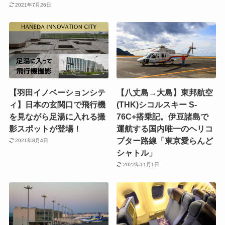
2021年7月26日
【羽田イノベーションシテ
【八丈島→大島】東邦航空
ィ】日本の玄関口で飛行機
(THK)シコルスキー S-
を見ながら足湯に入れる撮
76C+搭乗記。伊豆諸島で
影スポットが登場！
運航する国内唯一のヘリコ
プター路線「東京愛らんど
2021年8月4日
シャトル」
2022年11月1日