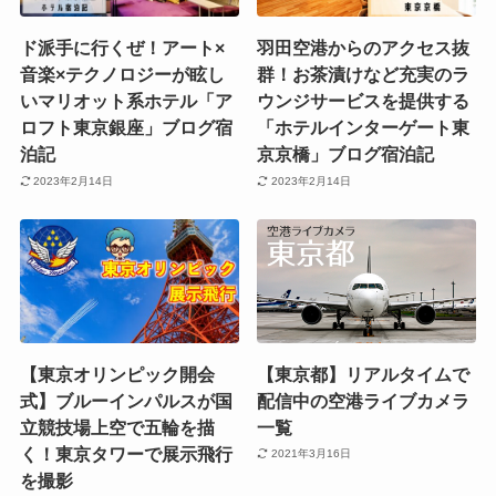
ド派手に行くぜ！アート×
羽田空港からのアクセス抜
音楽×テクノロジーが眩し
群！お茶漬けなど充実のラ
いマリオット系ホテル「ア
ウンジサービスを提供する
ロフト東京銀座」ブログ宿
「ホテルインターゲート東
泊記
京京橋」ブログ宿泊記
2023年2月14日
2023年2月14日
【東京オリンピック開会
【東京都】リアルタイムで
式】ブルーインパルスが国
配信中の空港ライブカメラ
立競技場上空で五輪を描
一覧
く！東京タワーで展示飛行
2021年3月16日
を撮影