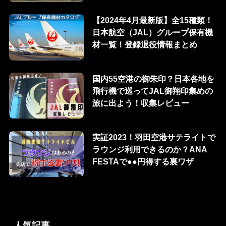
【2024年4月最新版】全15種類！
日本航空（JAL）グループ保有機
材一覧！登録退役情報まとめ
国内55空港の御朱印？日本各地を
飛行機で巡ってJAL御翔印集めの
旅に出よう！収集レビュー
実証2023！羽田空港サテライトで
ラウンジ利用できるのか？ANA
FESTAで●●円得する裏ワザ
人気記事