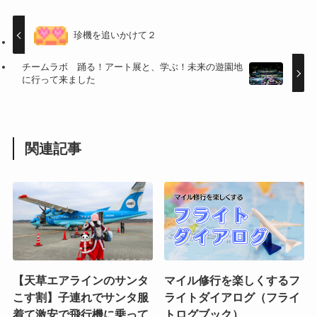
珍機を追いかけて２
チームラボ 踊る！アート展と、学ぶ！未来の遊園地
に行って来ました
関連記事
【天草エアラインのサンタ
マイル修行を楽しくするフ
こす割】子連れでサンタ服
ライトダイアログ（フライ
着て激安で飛行機に乗って
トログブック）