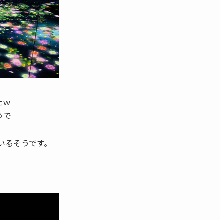
。
たｗ
うで
いるそうです。