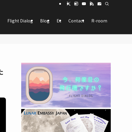
Flight Dialog
Blog
Ec
Contact
R-room
た