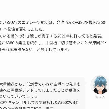
しているUAEのエミレーツ航空
は、発注済みの
A380型機をA350-
neo）へ発注変更
をしました。
している機体の引き渡しが完了する2021年に打ち切る
と発表。
がA380の発注を減らし、中型機に切り替えたことが原因だと
けられる根拠がない」と説明しています。
大量輸送から、低燃費で小さな空港への発着も
機へと需要がシフトしてしまったことが受注を
といっていいでしょう。
たーびん
80をキャンセルしてまで選択したA350XWBと
機体なのか写真付きでご紹介します。