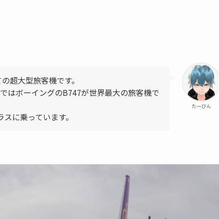
ての超大型旅客機です。
まではボーイングのB747が世界最大の旅客機で
たーびん
クラスに乗っています。