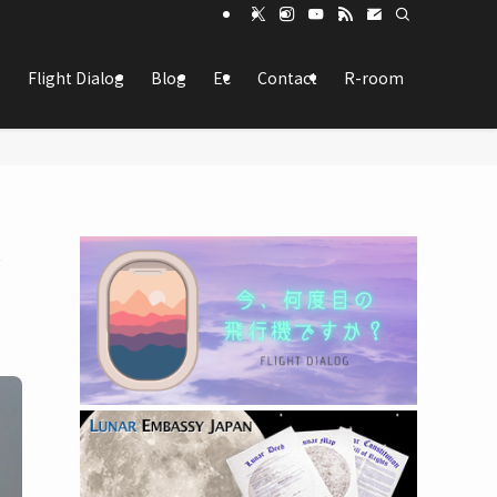
Flight Dialog
Blog
Ec
Contact
R-room
ん