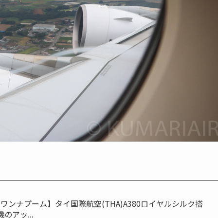
ンナプーム】タイ国際航空(THA)A380ロイヤルシルク搭
のアッ...