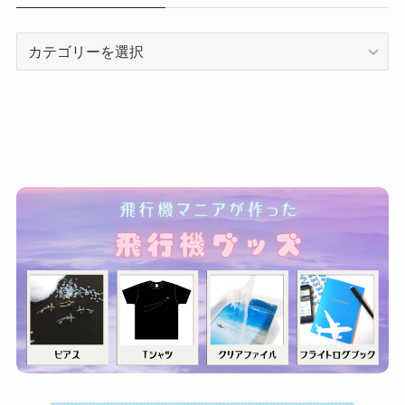
カ
テ
ゴ
リ
ー