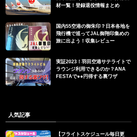
材一覧！登録退役情報まとめ
国内55空港の御朱印？日本各地を
飛行機で巡ってJAL御翔印集めの
旅に出よう！収集レビュー
実証2023！羽田空港サテライトで
ラウンジ利用できるのか？ANA
FESTAで●●円得する裏ワザ
人気記事
【フライトスケジュール毎日更