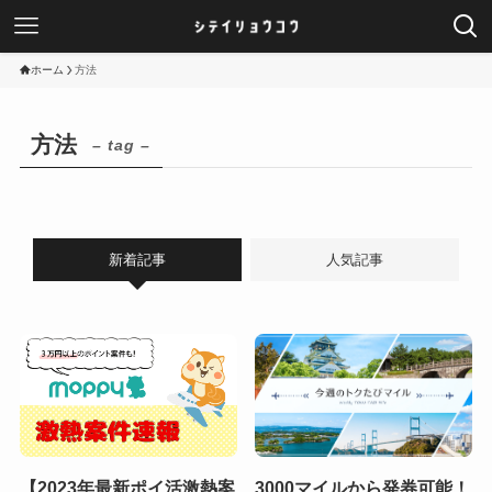
ホーム
方法
方法
– tag –
新着記事
人気記事
【2023年最新ポイ活激熱案
3000マイルから発券可能！