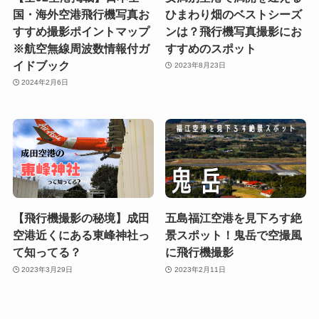
国・海外空港飛行機写真お
ひまわり畑のベストシーズ
すすめ撮影ポイントマップ
ンは？飛行機写真撮影にお
※航空無線周波数情報付ガ
すすめのスポット
イドブック
2023年8月23日
2024年2月6日
【飛行機撮影の秘境】成田
五島福江空港を見下ろす絶
空港近くにある東峰神社っ
景スポット！鬼岳で空撮風
て知ってる？
に飛行機撮影
2023年3月29日
2023年2月11日