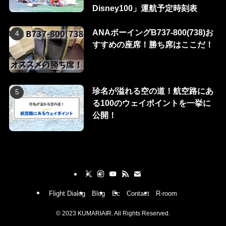
Disney100」運航予定時刻表
ANAボーイングB737-800(738)お
すすめの座席！勝ち席はここだ！
珍名が溢れる空の道！航空路にあ
る100のウェイポイントを一挙に
公開！
Flight Dialog
Blog
Ec
Contact
R-room
©
2023 KUMARIAIR. All Rights Reserved.