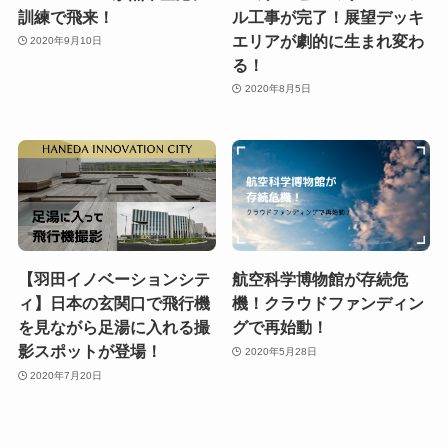
訓練で飛来！
ル⼯事が完了！展望デッキ
エリアが劇的に⽣まれ変わ
2020年9月10日
る！
2020年8月5日
【羽田イノベーションシテ
航空科学博物館が存続危
ィ】日本の玄関口で飛行機
機！クラウドファンディン
を見ながら足湯に入れる撮
グで再始動！
影スポットが登場！
2020年5月28日
2020年7月20日