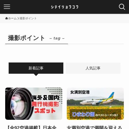
ホーム
撮影ポイント
撮影ポイント
– tag –
新着記事
人気記事
【全92空港掲載】日本全
女満別空港で満開を迎える