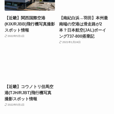
【近畿】関西国際空港
【南紀白浜→羽田】本州最
(KIX/RJBB)飛行機写真撮影
南端の空港は滑走路が2
スポット情報
本？日本航空(JAL)ボーイ
ング737-800搭乗記
2022年5月1日
2021年1月24日
【近畿】コウノトリ但馬空
港(TJH/RJBT)飛行機写真
撮影スポット情報
2022年5月1日