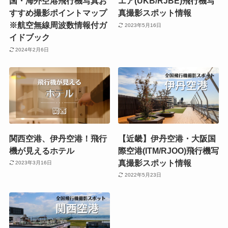
国・海外空港飛行機写真お
エア(UKB/RJBE)飛行機写
すすめ撮影ポイントマップ
真撮影スポット情報
※航空無線周波数情報付ガ
2023年5月16日
イドブック
2024年2月6日
関西空港、伊丹空港！飛行
【近畿】伊丹空港・大阪国
機が見えるホテル
際空港(ITM/RJOO)飛行機写
真撮影スポット情報
2023年3月16日
2022年5月23日