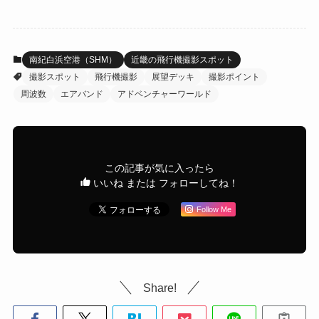
南紀白浜空港（SHM）
近畿の飛行機撮影スポット
撮影スポット
飛行機撮影
展望デッキ
撮影ポイント
周波数
エアバンド
アドベンチャーワールド
この記事が気に入ったら
いいね または フォローしてね！
Follow Me
Share!