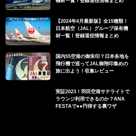
機材一覧！登録退役情報まとめ
【2024年4月最新版】全15種類！
日本航空（JAL）グループ保有機
材一覧！登録退役情報まとめ
国内55空港の御朱印？日本各地を
飛行機で巡ってJAL御翔印集めの
旅に出よう！収集レビュー
実証2023！羽田空港サテライトで
ラウンジ利用できるのか？ANA
FESTAで●●円得する裏ワザ