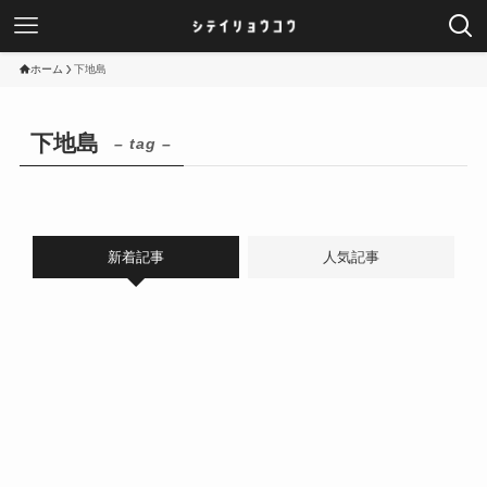
ホーム
下地島
下地島
– tag –
新着記事
人気記事