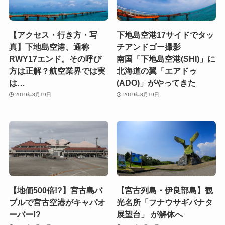
【アクセス・行き方・写
下地島空港17サイドでタッ
真】下地島空港、通称
チアンドゴー撮影
RWY17エンド。その呼び
南国「下地島空港(SHI)」に
方は正解？航空業界では実
北海道の翼「エアドゥ
は…
(ADO)」がやってきた
2019年8月19日
2019年8月19日
【地価500倍!?】宮古島バ
【宮古列島・伊良部島】観
ブルで宮古空港がキャパオ
光名所「フナウサギバナタ
ーバー!?
展望台」 が解体へ