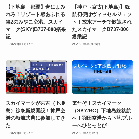
【下地島→那覇】青にまみ
【神戸→宮古(下地島)】就
れろ！リゾート感あふれる
航初便はヴィッセルジェッ
第2のみやこ空港。スカイ
ト！放水アーチで歓迎され
マーク(SKY)B737-800搭乗
たスカイマークB737-800
記
搭乗記
2020年11月15日
2020年10月26日
スカイマークが宮古（下地
来たぞ！スカイマーク
島）線を新規開設！神戸空
（SKY/BC）下地島線就航
港の就航式典に参加してき
へ！羽田空港から下地ブル
た
ーへひとっとび
2020年10月25日
2020年5月16日