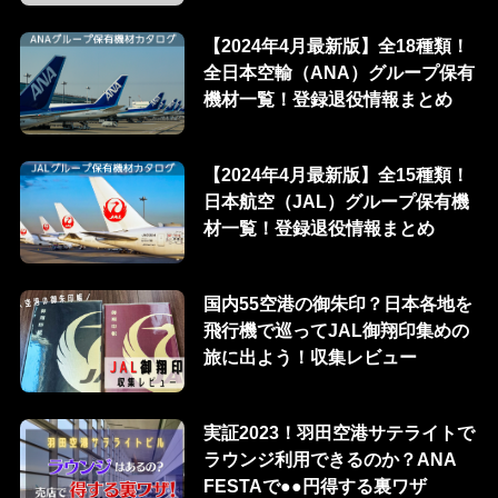
【2024年4月最新版】全18種類！
全日本空輸（ANA）グループ保有
機材一覧！登録退役情報まとめ
【2024年4月最新版】全15種類！
日本航空（JAL）グループ保有機
材一覧！登録退役情報まとめ
国内55空港の御朱印？日本各地を
飛行機で巡ってJAL御翔印集めの
旅に出よう！収集レビュー
実証2023！羽田空港サテライトで
ラウンジ利用できるのか？ANA
FESTAで●●円得する裏ワザ