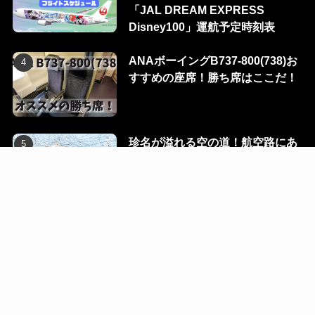
「JAL DREAM EXPRESS
Disney100」運航予定時刻表
ANAボーイングB737-800(738)お
すすめの座席！勝ち席はここだ！
珍名が溢れる空の道！航空路にあ
る100のウェイポイントを一挙に
公開！
Flight Dialog
Blog
Ec
Contact
R-room
©
2023 KUMARIAIR. All Rights Reserved.