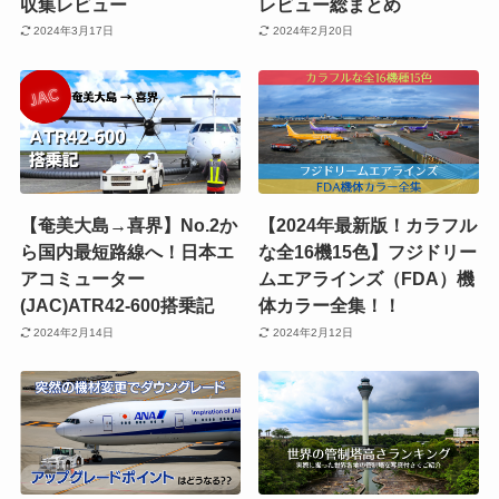
収集レビュー
レビュー総まとめ
2024年3月17日
2024年2月20日
【奄美大島→喜界】No.2か
【2024年最新版！カラフル
ら国内最短路線へ！日本エ
な全16機15色】フジドリー
アコミューター
ムエアラインズ（FDA）機
(JAC)ATR42-600搭乗記
体カラー全集！！
2024年2月14日
2024年2月12日