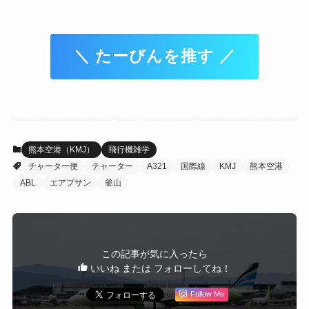
＼ たーびんを推す ／
熊本空港（KMJ）
飛行機雑学
チャーター便
チャーター
A321
国際線
KMJ
熊本空港
ABL
エアプサン
釜山
この記事が気に入ったら
いいね または フォローしてね！
Follow Me