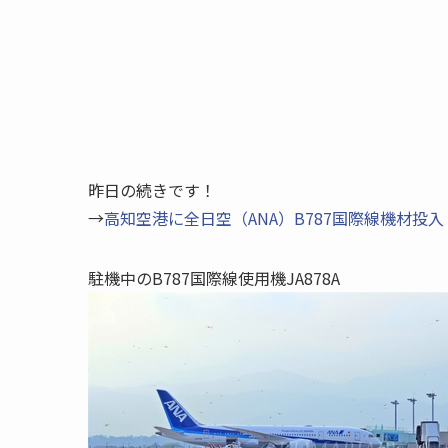
昨日の続きです！
→
高知空港に全日空（ANA）B787国際線機材投
駐機中のB787国際線使用機JA878A