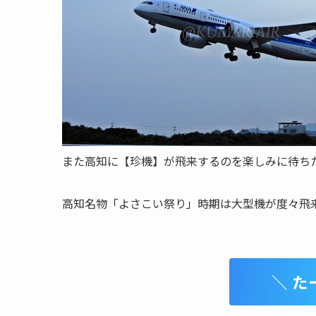
また高知に【珍機】が飛来するのを楽しみに待ち
高知名物「よさこい祭り」時期は大型機が度々飛
＼ た