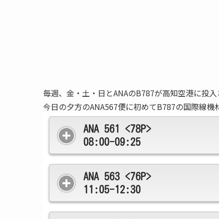
毎週、金・土・日とANAのB787が高知空港に投
今日の夕方のANA567便に初めてB787の国際線