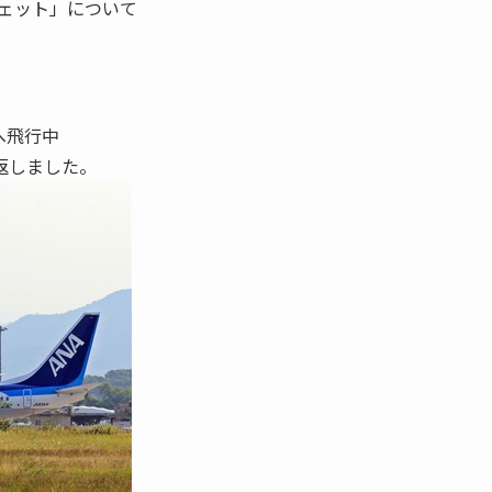
ージェット」について
へ飛行中
返しました。