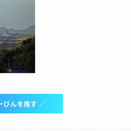
ーびんを推す ／