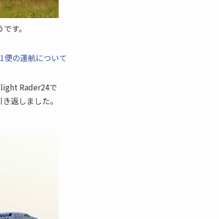
うです。
A561便の運航について
t Rader24で
引き返しました。
。