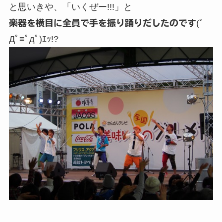
と思いきや、「いくぜー!!!」と
楽器を横目に全員で手を振り踊りだしたのです
(ﾟ
Дﾟ≡ﾟдﾟ)ｴｯ!?