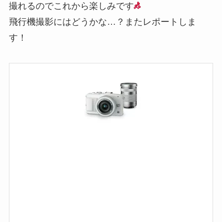
撮れるのでこれから楽しみです
飛行機撮影にはどうかな…？またレポートしま
す！
E
-
P
L
6
P
E
L
i
t
e
E
Z