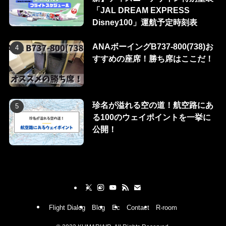
「JAL DREAM EXPRESS
Disney100」運航予定時刻表
ANAボーイングB737-800(738)お
すすめの座席！勝ち席はここだ！
珍名が溢れる空の道！航空路にあ
る100のウェイポイントを一挙に
公開！
Flight Dialog
Blog
Ec
Contact
R-room