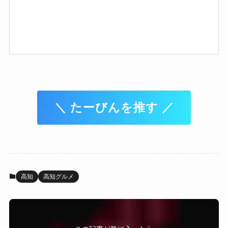
＼ たーびんを推す ／
高知
高知グルメ