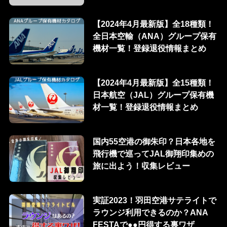
【2024年4月最新版】全18種類！
全日本空輸（ANA）グループ保有
機材一覧！登録退役情報まとめ
【2024年4月最新版】全15種類！
日本航空（JAL）グループ保有機
材一覧！登録退役情報まとめ
国内55空港の御朱印？日本各地を
飛行機で巡ってJAL御翔印集めの
旅に出よう！収集レビュー
実証2023！羽田空港サテライトで
ラウンジ利用できるのか？ANA
FESTAで●●円得する裏ワザ