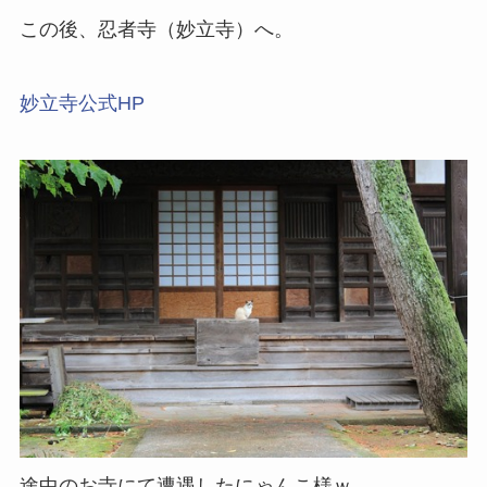
この後、忍者寺（妙立寺）へ。
妙立寺公式HP
途中のお寺にて遭遇したにゃんこ様ｗ