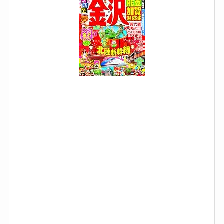
’
1
5
~
’
1
6
(
)
p
o