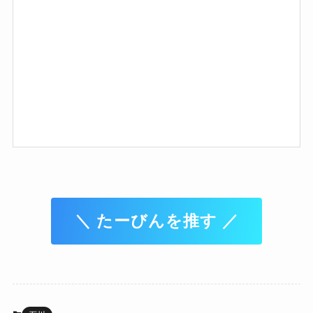
0
2
-
1
0
＼ たーびんを推す ／