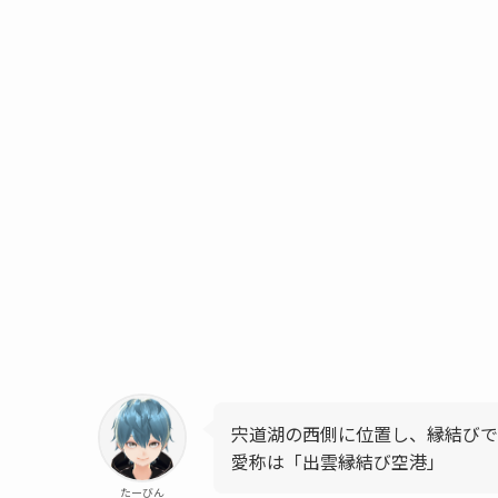
宍道湖の西側に位置し、縁結びで
愛称は「
出雲縁結び空港
」
たーびん