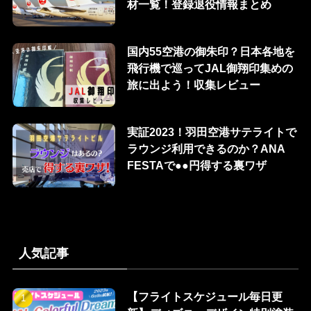
材一覧！登録退役情報まとめ
国内55空港の御朱印？日本各地を
飛行機で巡ってJAL御翔印集めの
旅に出よう！収集レビュー
実証2023！羽田空港サテライトで
ラウンジ利用できるのか？ANA
FESTAで●●円得する裏ワザ
人気記事
【フライトスケジュール毎日更