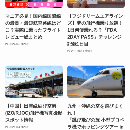
マニア必見！国内線国際線
【フジドリームエアライン
の最長・最短航空路線はど
ズ】夢の飛行機乗り放題！
こ？実際に乗ったフライト
1日何便乗れる？「FDA
レビュー総まとめ
2DAY PASS」チャレンジ
記録1日目
2024年2月20日
2021年11月9日
【中国】出雲縁結び空港
九州・沖縄の空を飛びまく
(IZO/RJOC)飛行機写真撮影
れ！
スポット情報
「跳び飛びの旅 小型プロペ
ラ機でホッピングツアー in
2021年4月23日