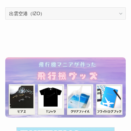
カ
テ
ゴ
リ
ー