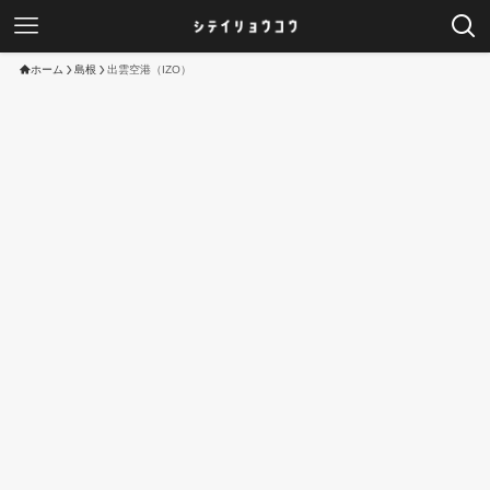
ホーム
島根
出雲空港（IZO）