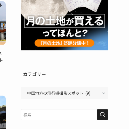
地
ト
カテゴリー
カ
テ
ゴ
リ
ー