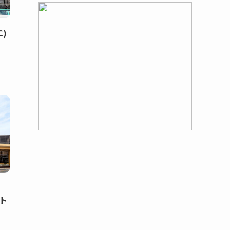
C)
ット