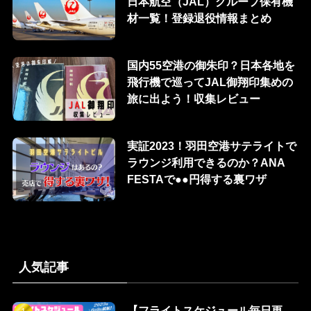
日本航空（JAL）グループ保有機
材一覧！登録退役情報まとめ
国内55空港の御朱印？日本各地を
飛行機で巡ってJAL御翔印集めの
旅に出よう！収集レビュー
実証2023！羽田空港サテライトで
ラウンジ利用できるのか？ANA
FESTAで●●円得する裏ワザ
人気記事
【フライトスケジュール毎日更