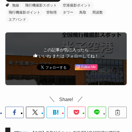
無線
飛行機撮影スポット
空港撮影ポイント
飛行機撮影ポイント
管制塔
タワー
鳥取
周波数
エアバンド
この記事が気に入ったら
いいね または フォローしてね！
Follow Me
Share!