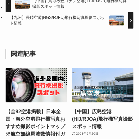
【中国】鳥取砂丘コナン空港(TTJ/RJOR)飛行機写真
撮影スポット情報
【九州】長崎空港(NGS/RJFU)飛行機写真撮影スポッ
ト情報
関連記事
【全92空港掲載】日本全
【中国】広島空港
国・海外空港飛行機写真お
(HIJ/RJOA)飛行機写真撮影
すすめ撮影ポイントマップ
スポット情報
※航空無線周波数情報付ガ
2023年5月20日