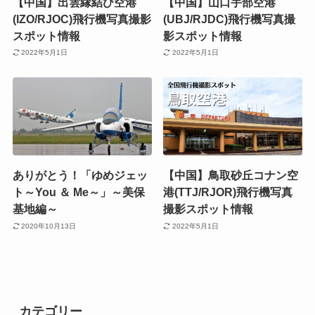
【中国】出雲縁結び空港
【中国】山口宇部空港
(IZO/RJOC)飛行機写真撮影
(UBJ/RJDC)飛行機写真撮
スポット情報
影スポット情報
2022年5月1日
2022年5月1日
ありがとう！「ゆめジェッ
【中国】鳥取砂丘コナン空
ト～You ＆ Me～」～美保
港(TTJ/RJOR)飛行機写真
基地編～
撮影スポット情報
2020年10月13日
2022年5月1日
カテゴリー