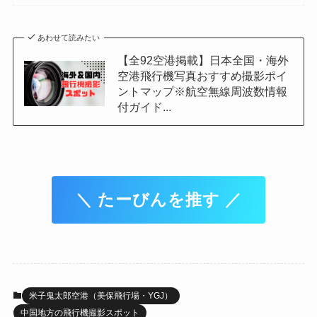
あわせて読みたい
【全92空港掲載】日本全国・海外
空港飛行機写真おすすめ撮影ポイ
ントマップ※航空無線周波数情報
付ガイド...
＼ たーびんを推す ／
米子鬼太郎空港（美保飛行場・YGJ）
中国地方の飛行機撮影スポット