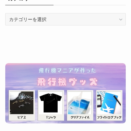
カ
テ
ゴ
リ
ー