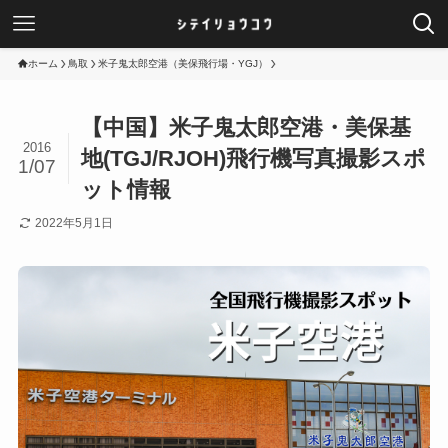
ホーム
鳥取
米子鬼太郎空港（美保飛行場・YGJ）
【中国】米子鬼太郎空港・美保基
2016
地(TGJ/RJOH)飛行機写真撮影スポ
1/07
ット情報
2022年5月1日