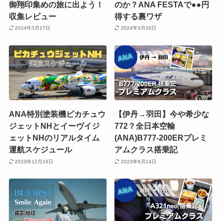
御翔印集めの旅に出よう！
のか？ANA FESTAで●●円
収集レビュー
得する裏ワザ
2024年3月17日
2024年3月10日
ANA特別塗装機ピカチュウ
【伊丹→羽田】今や希少な
ジェットNHとイーヴイジ
772？全日本空輸
ェットNHのリアルタイム
(ANA)B777-200ERプレミ
運航スケジュール
アムクラス搭乗記
2023年12月16日
2023年6月14日