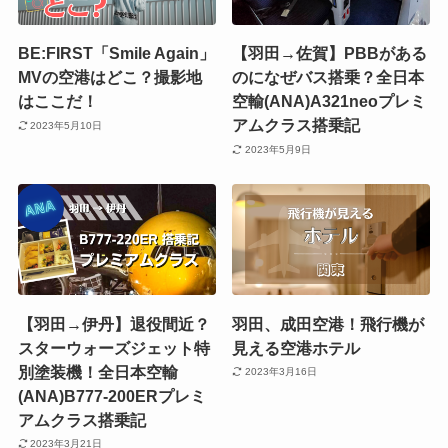
BE:FIRST「Smile Again」
【羽田→佐賀】PBBがある
MVの空港はどこ？撮影地
のになぜバス搭乗？全日本
はここだ！
空輸(ANA)A321neoプレミ
アムクラス搭乗記
2023年5月10日
2023年5月9日
【羽田→伊丹】退役間近？
羽田、成田空港！飛行機が
スターウォーズジェット特
見える空港ホテル
別塗装機！全日本空輸
2023年3月16日
(ANA)B777-200ERプレミ
アムクラス搭乗記
2023年3月21日