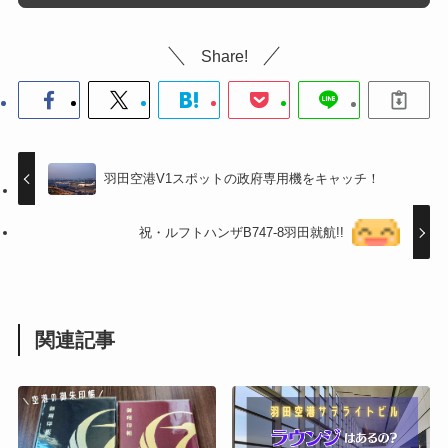
Share!
羽田空港V1スポットの政府専用機をキャッチ！
祝・ルフトハンザB747-8羽田就航!!
関連記事