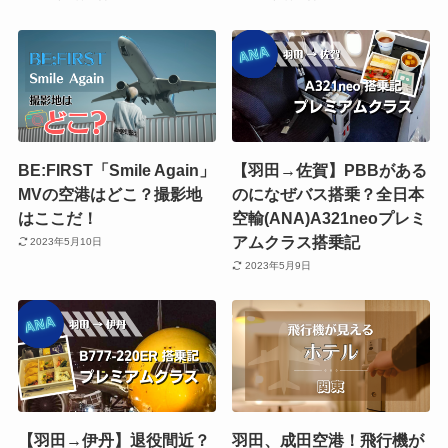
BE:FIRST「Smile Again」
【羽田→佐賀】PBBがある
MVの空港はどこ？撮影地
のになぜバス搭乗？全日本
はここだ！
空輸(ANA)A321neoプレミ
アムクラス搭乗記
2023年5月10日
2023年5月9日
【羽田→伊丹】退役間近？
羽田、成田空港！飛行機が