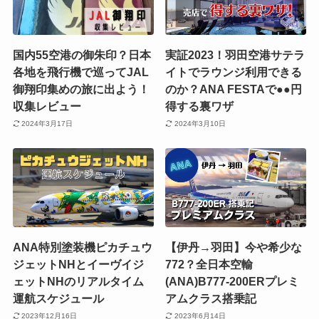
国内55空港の御朱印？日本
実証2023！羽田空港サテラ
各地を飛行機で巡ってJAL
イトでラウンジ利用できる
御翔印集めの旅に出よう！
のか？ANA FESTAで●●円
収集レビュー
得する裏ワザ
2024年3月17日
2024年3月10日
ANA特別塗装機ピカチュウ
【伊丹→羽田】今や希少な
ジェットNHとイーヴイジ
772？全日本空輸
ェットNHのリアルタイム
(ANA)B777-200ERプレミ
運航スケジュール
アムクラス搭乗記
2023年12月16日
2023年6月14日