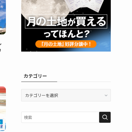
ん
カ
カテゴリー
カ
テ
ゴ
リ
ー