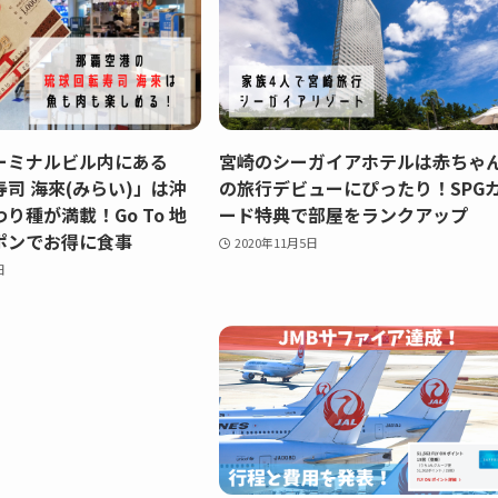
ーミナルビル内にある
宮崎のシーガイアホテルは赤ちゃ
司 海來(みらい)」は沖
の旅行デビューにぴったり！SPG
り種が満載！Go To 地
ード特典で部屋をランクアップ
ポンでお得に食事
2020年11月5日
日