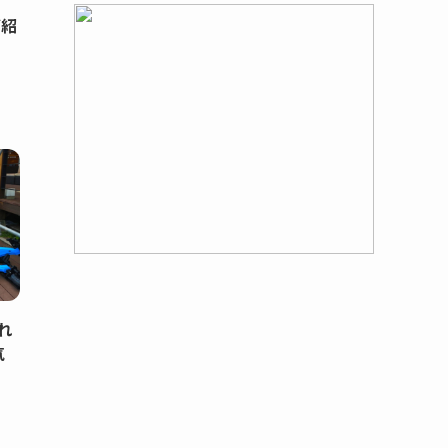
ご紹
れ
気