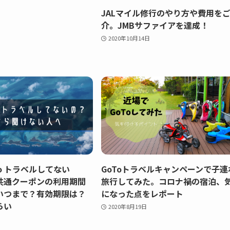
JALマイル修行のやり方や費用を
介。JMBサファイアを達成！
2020年10月14日
To トラベルしてない
GoToトラベルキャンペーンで子連
共通クーポンの利用期間
旅行してみた。コロナ禍の宿泊、
いつまで？有効期限は？
になった点をレポート
らい
2020年8月19日