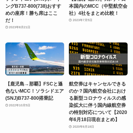
ングB737-800(738)おすす
本国内のMCC（中堅航空会
めの座席！勝ち席はここ
社）4社をまとめ比較！
だ！
2023年7月5日
2023年8月21日
【鹿児島→那覇】FSCと遜
航空券はキャンセルできる
色ないMCC！ソラシドエア
のか？国内航空会社におけ
(SNJ)B737-800搭乗記
る新型コロナウィルスの感
染拡大に伴う国内線航空券
2022年10月5日
の特別対応について【2020
年6月18日現在まとめ】
2020年6月18日