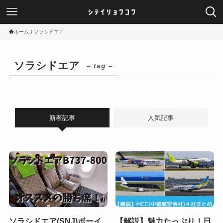
ホーム
ソラシドエア
ソラシドエア
– tag –
新着記事
人気記事
ソラシドエア(SNJ)ボーイ
【解説】魅力たっぷり！日