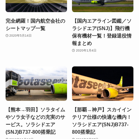
完全網羅！国内航空会社の
【国内エアライン図鑑／ソ
シートマップ一覧
ラシドエア(SNJ)】飛行機
保有機材一覧！登録退役情
2020年5月14日
報まとめ
2020年1月4日
【熊本→羽田】ソラタイム
【那覇→神戸】スカイイン
やソラ女子などの充実のサ
テリア仕様の快適な機内！
ービス。ソラシドエア
ソラシドエア(SNJ)B737-
(SNJ)B737-800搭乗記
800搭乗記