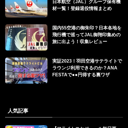
日本航空（JAL）グループ保有機
材一覧！登録退役情報まとめ
国内55空港の御朱印？日本各地を
飛行機で巡ってJAL御翔印集めの
旅に出よう！収集レビュー
実証2023！羽田空港サテライトで
ラウンジ利用できるのか？ANA
FESTAで●●円得する裏ワザ
人気記事