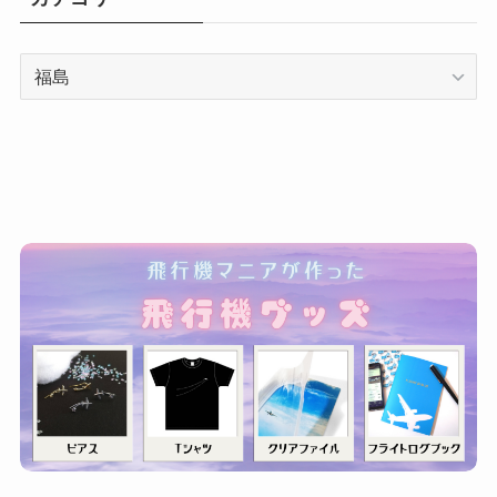
カ
テ
ゴ
リ
ー