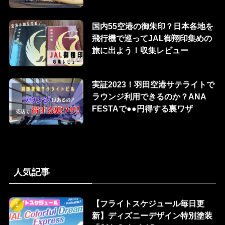
国内55空港の御朱印？日本各地を
飛行機で巡ってJAL御翔印集めの
旅に出よう！収集レビュー
実証2023！羽田空港サテライトで
ラウンジ利用できるのか？ANA
FESTAで●●円得する裏ワザ
人気記事
【フライトスケジュール毎日更
新】ディズニーデザイン特別塗装