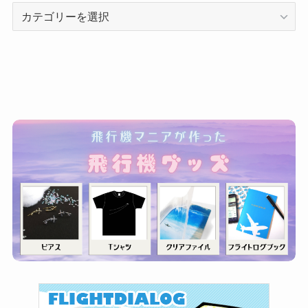
カ
テ
ゴ
リ
ー