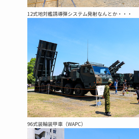
12式地対艦誘導弾システム発射なんとか・・・
96式装輪装甲車（WAPC）