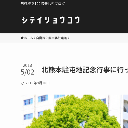
飛行機を100倍楽しむブログ
ホーム
自衛隊
熊本北駐屯地
2018
北熊本駐屯地記念行事に行
5/02
2018年9月18日