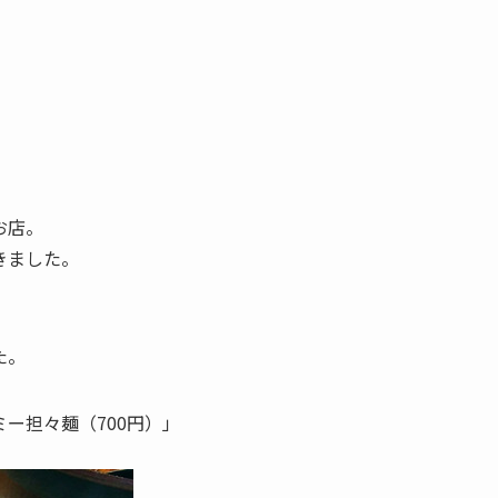
。
お店。
きました。
た。
ー担々麺（700円）」