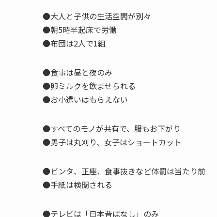
●大人と子供の生活空間が別々
●朝5時半起床で労働
●布団は2人で1組
●食事は昼と夜のみ
●卵ミルクを飲ませられる
●お小遣いはもらえない
●すべてのモノが共有で、服もお下がり
●男子は丸刈り、女子はショートカット
●ビンタ、正座、食事抜きなど体罰は当たり前
●手紙は検閲される
●テレビは「日本昔ばなし」のみ