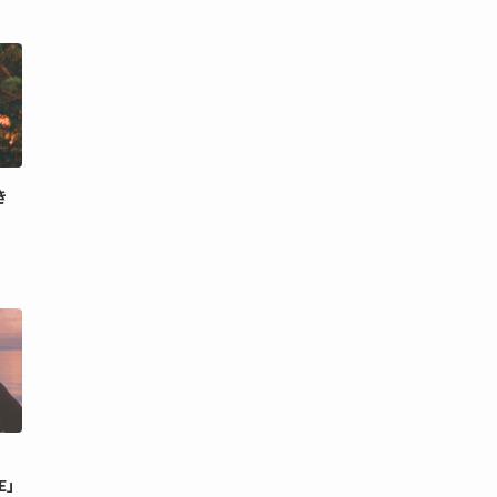
き
GE」