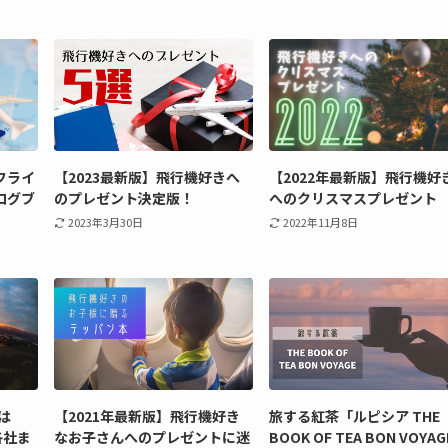
フライ
【2023最新版】飛行機好きへ
【2022年最新版】飛行機好
ログブ
のプレゼント決定版！
へのクリスマスプレゼント
2023年3月30日
2022年11月8日
は
【2021年最新版】飛行機好き
旅する紅茶「ルピシア THE
各社ま
なお子さんへのプレゼントに迷
BOOK OF TEA BON VOYA