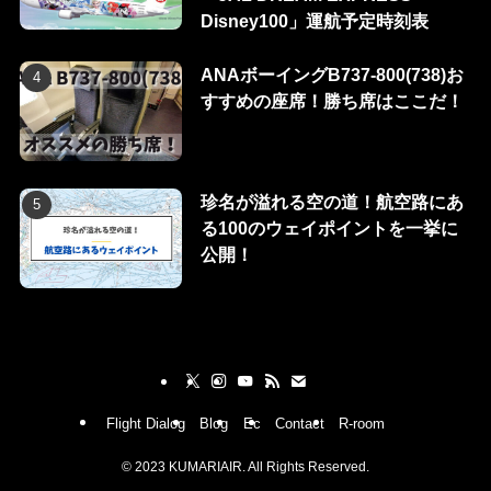
Disney100」運航予定時刻表
ANAボーイングB737-800(738)お
すすめの座席！勝ち席はここだ！
珍名が溢れる空の道！航空路にあ
る100のウェイポイントを一挙に
公開！
Flight Dialog
Blog
Ec
Contact
R-room
©
2023 KUMARIAIR. All Rights Reserved.