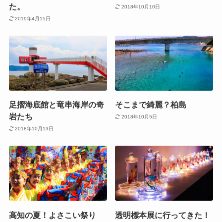
た。
2018年10月10日
2019年4月15日
足摺海底館と竜串海岸の奇
そこまで綺麗？柏島
岩たち
2018年10月5日
2018年10月13日
高知の夏！よさこい祭り
透明標本展に行ってきた！