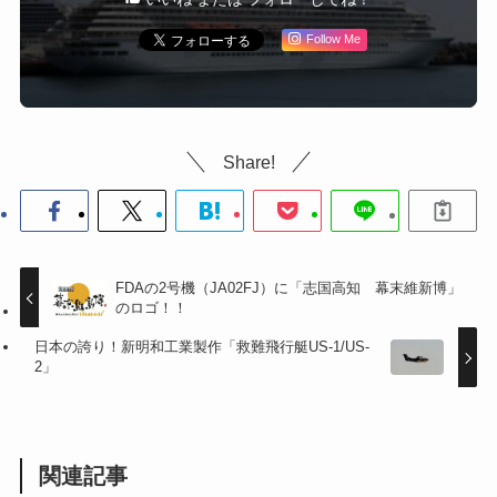
Follow Me
Share!
FDAの2号機（JA02FJ）に「志国高知 幕末維新博」
のロゴ！！
日本の誇り！新明和工業製作「救難飛行艇US-1/US-
2」
関連記事