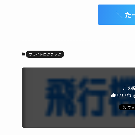
＼ た
フライトログブック
この
いいね 