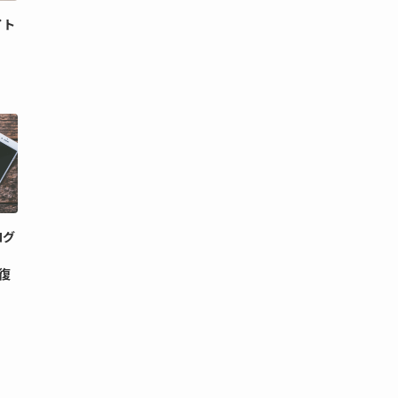
イト
ログ
と復