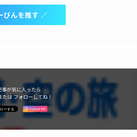
ーびんを推す ／
記事が気に入ったら
または フォローしてね！
Follow Me