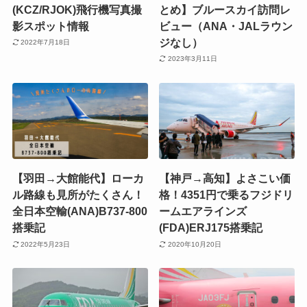
(KCZ/RJOK)飛行機写真撮
とめ】ブルースカイ訪問レ
影スポット情報
ビュー（ANA・JALラウン
ジなし）
2022年7月18日
2023年3月11日
【羽田→大館能代】ローカ
【神戸→高知】よさこい価
ル路線も見所がたくさん！
格！4351円で乗るフジドリ
全日本空輸(ANA)B737-800
ームエアラインズ
搭乗記
(FDA)ERJ175搭乗記
2022年5月23日
2020年10月20日