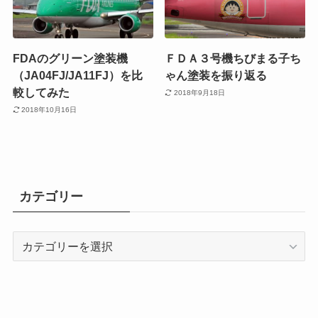
FDAのグリーン塗装機
ＦＤＡ３号機ちびまる子ち
（JA04FJ/JA11FJ）を比
ゃん塗装を振り返る
較してみた
2018年9月18日
2018年10月16日
カテゴリー
カ
テ
ゴ
リ
ー