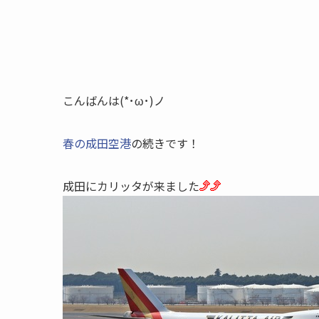
こんばんは(*･ω･)ノ
春の成田空港
の続きです！
成田にカリッタが来ました