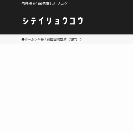
飛行機を100倍楽しむブログ
ホーム
千葉
成田国際空港（NRT）