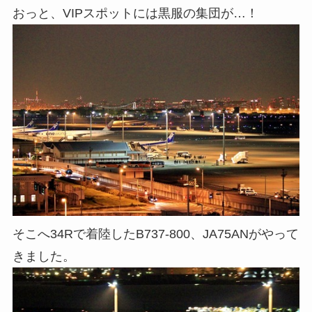
おっと、VIPスポットには黒服の集団が…！
そこへ34Rで着陸したB737-800、JA75ANがやって
きました。