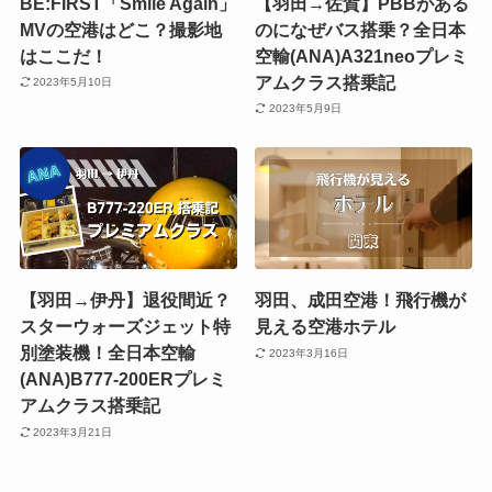
BE:FIRST「Smile Again」
【羽田→佐賀】PBBがある
MVの空港はどこ？撮影地
のになぜバス搭乗？全日本
はここだ！
空輸(ANA)A321neoプレミ
アムクラス搭乗記
2023年5月10日
2023年5月9日
【羽田→伊丹】退役間近？
羽田、成田空港！飛行機が
スターウォーズジェット特
見える空港ホテル
別塗装機！全日本空輸
2023年3月16日
(ANA)B777-200ERプレミ
アムクラス搭乗記
2023年3月21日