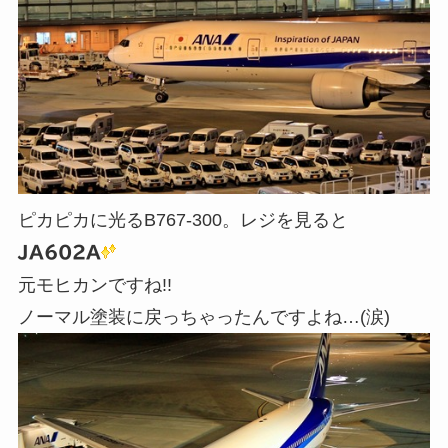
ピカピカに光るB767-300。レジを見ると
JA602A
元モヒカンですね!!
ノーマル塗装に戻っちゃったんですよね…(涙)