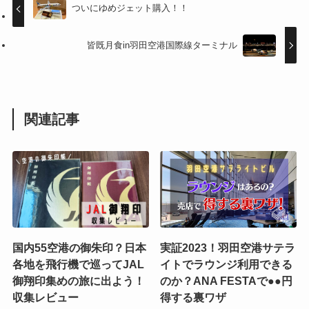
ついにゆめジェット購入！！
皆既月食in羽田空港国際線ターミナル
関連記事
国内55空港の御朱印？日本
実証2023！羽田空港サテラ
各地を飛行機で巡ってJAL
イトでラウンジ利用できる
御翔印集めの旅に出よう！
のか？ANA FESTAで●●円
収集レビュー
得する裏ワザ