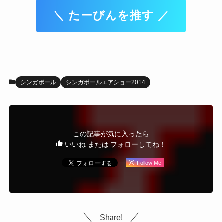
＼ たーびんを推す ／
シンガポール
シンガポールエアショー2014
この記事が気に入ったら
いいね または フォローしてね！
Follow Me
Share!