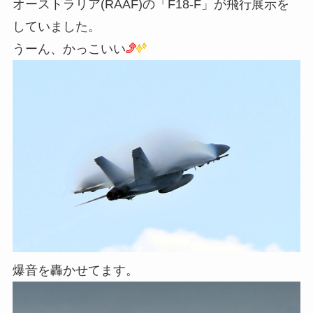
オーストラリア(RAAF)の「F18-F」が飛行展示を
していました。
うーん、かっこいい
爆音を轟かせてます。