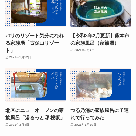
バリのリゾート気分になれ
【令和3年2月更新】熊本市
る家族湯「古保山リゾー
の家族風呂（家族湯）
ト」
2021年2月4日
2021年3月22日
北区にニューオープンの家
つる乃湯の家族風呂に子連
族風呂「湯るっと邸 桜坂」
れで行ってみた
2021年2月4日
2021年1月19日