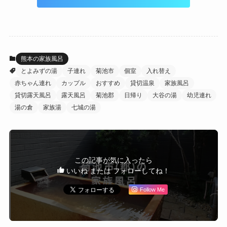
熊本の家族風呂
とよみずの湯
子連れ
菊池市
個室
入れ替え
赤ちゃん連れ
カップル
おすすめ
貸切温泉
家族風呂
貸切露天風呂
露天風呂
菊池郡
日帰り
大谷の湯
幼児連れ
湯の倉
家族湯
七城の湯
この記事が気に入ったら
いいね または フォローしてね！
Follow Me