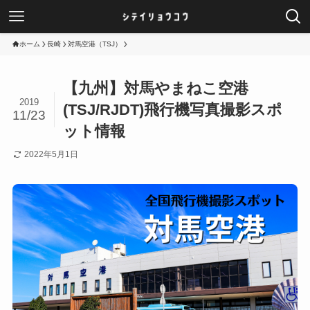
ホーム
長崎
対馬空港（TSJ）
【九州】対馬やまねこ空港
2019
(TSJ/RJDT)飛行機写真撮影スポ
11/23
ット情報
2022年5月1日