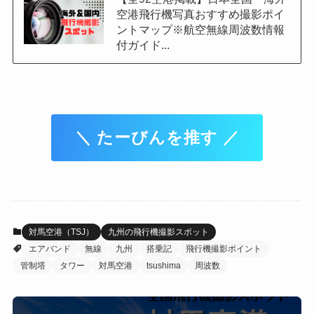
空港飛行機写真おすすめ撮影ポイ
ントマップ※航空無線周波数情報
付ガイド...
＼ たーびんを推す ／
対馬空港（TSJ）
九州の飛行機撮影スポット
エアバンド
無線
九州
搭乗記
飛行機撮影ポイント
管制塔
タワー
対馬空港
tsushima
周波数