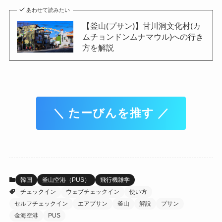
あわせて読みたい
【釜山(プサン)】甘川洞文化村(カ
ムチョンドンムナマウル)への行き
方を解説
＼ たーびんを推す ／
韓国
釜山空港（PUS）
飛行機雑学
チェックイン
ウェブチェックイン
使い方
セルフチェックイン
エアプサン
釜山
解説
プサン
金海空港
PUS