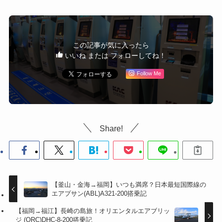
この記事が気に入ったら
いいね または フォローしてね！
Follow Me
Share!
【釜山・金海→福岡】いつも満席？日本最短国際線の
エアプサン(ABL)A321-200搭乗記
【福岡→福江】長崎の島旅！オリエンタルエアブリッ
ジ (ORC)DHC-8-200搭乗記