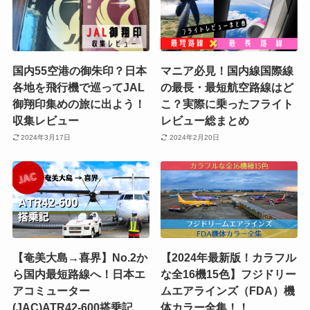
国内55空港の御朱印？日本
マニア必見！国内線国際線
各地を飛行機で巡ってJAL
の最長・最短航空路線はど
御翔印集めの旅に出よう！
こ？実際に乗ったフライト
収集レビュー
レビュー総まとめ
2024年3月17日
2024年2月20日
【奄美大島→喜界】No.2か
【2024年最新版！カラフル
ら国内最短路線へ！日本エ
な全16機15色】フジドリー
アコミューター
ムエアラインズ（FDA）機
(JAC)ATR42-600搭乗記
体カラー全集！！