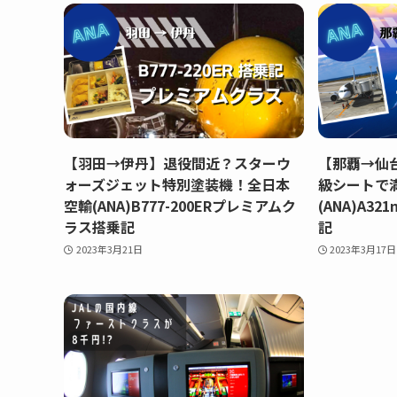
【羽田→伊丹】退役間近？スターウ
【那覇→仙
ォーズジェット特別塗装機！全日本
級シートで
空輸(ANA)B777-200ERプレミアムク
(ANA)A3
ラス搭乗記
記
2023年3月21日
2023年3月17日