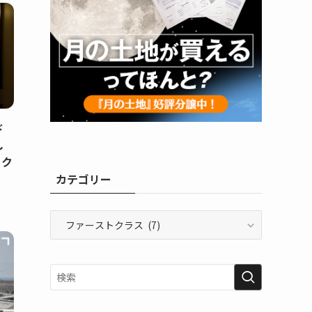
ド
し
トク
カテゴリー
カ
テ
ゴ
リ
ー