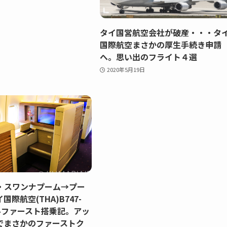
タイ国営航空会社が破産・・・タ
国際航空まさかの厚生手続き申請
へ。思い出のフライト４選
2020年5月19日
・スワンナプーム→プー
際航空(THA)B747-
ルファースト搭乗記。アッ
でまさかのファーストク