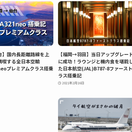
台】国内長距離路線を上
【福岡→羽田】当日アップグレー
満喫する全日本空輸
に成功！ラウンジと機内食を堪能
21neoプレミアムクラス搭乗
た日本航空(JAL)B787-8ファース
ラス搭乗記
2021年2月16日