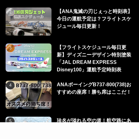
【ANA鬼滅の刃じぇっと時刻表】
今日の運航予定は？フライトスケ
ジュール毎日更新！
【フライトスケジュール毎日更
新】ディズニーデザイン特別塗装
「JAL DREAM EXPRESS
Disney100」運航予定時刻表
ANAボーイングB737-800(738)お
すすめの座席！勝ち席はここだ！
珍名が溢れる空の道！航空路にあ
る100のウェイポイントを一挙に
公開！