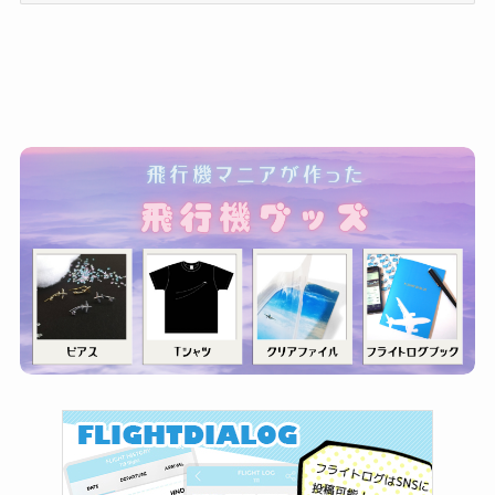
ゴ
リ
ー