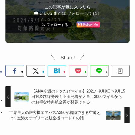
この記事が気に入ったら
いいね または フォローしてね！
Follow Me
Share!
【ANA今週のトクたびマイル】2021年9月9日〜9月15
日対象路線発表！羽田発着が大量！3000マイルから
のお得な特典航空券が発券できる！
世界最大の旅客機エアバスA380が着陸できる空港と
は？空港カテゴリーと航空機コードＦの話