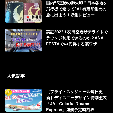
国内55空港の御朱印？日本各地を
飛行機で巡ってJAL御翔印集めの
旅に出よう！収集レビュー
実証2023！羽田空港サテライトで
ラウンジ利用できるのか？ANA
FESTAで●●円得する裏ワザ
人気記事
【フライトスケジュール毎日更
新】ディズニーデザイン特別塗装
「JAL Colorful Dreams
Express」運航予定時刻表