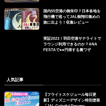
国内55空港の御朱印？日本各地を
飛行機で巡ってJAL御翔印集めの
旅に出よう！収集レビュー
実証2023！羽田空港サテライトで
ラウンジ利用できるのか？ANA
FESTAで●●円得する裏ワザ
人気記事
【フライトスケジュール毎日更
新】ディズニーデザイン特別塗装
「JAL Colorful Dreams