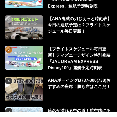
Express」運航予定時刻表
【ANA鬼滅の刃じぇっと時刻表】
今日の運航予定は？フライトスケ
ジュール毎日更新！
【フライトスケジュール毎日更
新】ディズニーデザイン特別塗装
「JAL DREAM EXPRESS
Disney100」運航予定時刻表
ANAボーイングB737-800(738)お
すすめの座席！勝ち席はここだ！
珍名が溢れる空の道！航空路にあ
る100のウェイポイントを一挙に