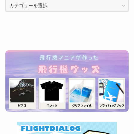
カ
テ
ゴ
リ
ー