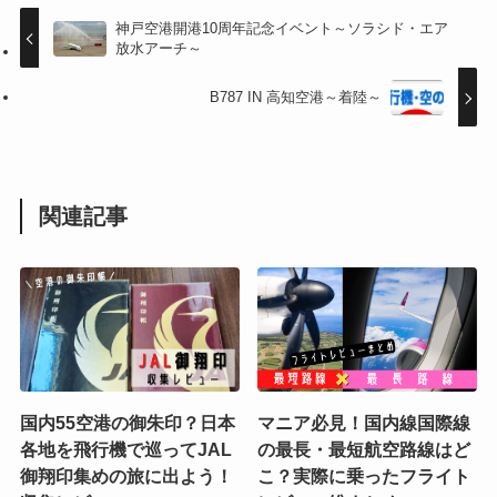
神戸空港開港10周年記念イベント～ソラシド・エア
放水アーチ～
B787 IN 高知空港～着陸～
関連記事
国内55空港の御朱印？日本
マニア必見！国内線国際線
各地を飛行機で巡ってJAL
の最長・最短航空路線はど
御翔印集めの旅に出よう！
こ？実際に乗ったフライト