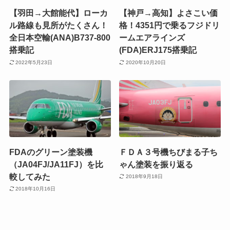
【羽田→大館能代】ローカ
【神戸→高知】よさこい価
ル路線も見所がたくさん！
格！4351円で乗るフジドリ
全日本空輸(ANA)B737-800
ームエアラインズ
搭乗記
(FDA)ERJ175搭乗記
2022年5月23日
2020年10月20日
FDAのグリーン塗装機
ＦＤＡ３号機ちびまる子ち
（JA04FJ/JA11FJ）を比
ゃん塗装を振り返る
較してみた
2018年9月18日
2018年10月16日