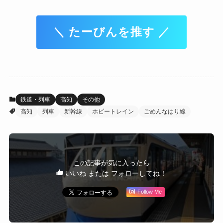
＼ たーびんを推す ／
鉄道・列車
高知
その他
高知
列車
新幹線
ホビートレイン
ごめんなはり線
この記事が気に入ったら
いいね または フォローしてね！
Follow Me