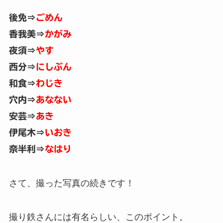
後免⇒
ごめん
香我美⇒
かがみ
夜須⇒
やす
西分⇒
にしぶん
和食⇒
わじき
穴内⇒
あなない
安芸⇒
あき
伊尾木⇒
いおき
奈半利⇒
なはり
さて、撮った写真の続きです！
撮り鉄さんには有名らしい、このポイント。