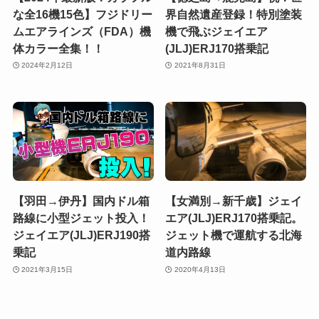
な全16機15色】フジドリー
界自然遺産登録！特別塗装
ムエアラインズ（FDA）機
機で飛ぶジェイエア
体カラー全集！！
(JLJ)ERJ170搭乗記
2024年2月12日
2021年8月31日
【羽田→伊丹】国内ドル箱
【女満別→新千歳】ジェイ
路線に小型ジェット投入！
エア(JLJ)ERJ170搭乗記。
ジェイエア(JLJ)ERJ190搭
ジェット機で運航する北海
乗記
道内路線
2021年3月15日
2020年4月13日