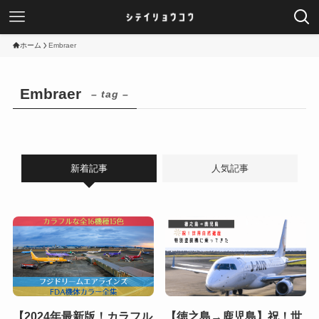
ホーム
Embraer
Embraer
– tag –
新着記事
人気記事
【2024年最新版！カラフル
【徳之島→鹿児島】祝！世