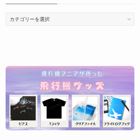
カ
テ
ゴ
リ
ー