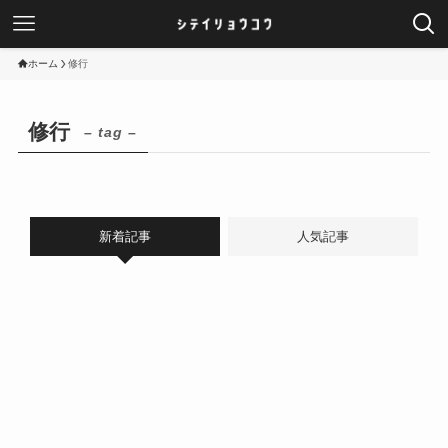
ホーム
修行
修行
– tag –
新着記事
人気記事