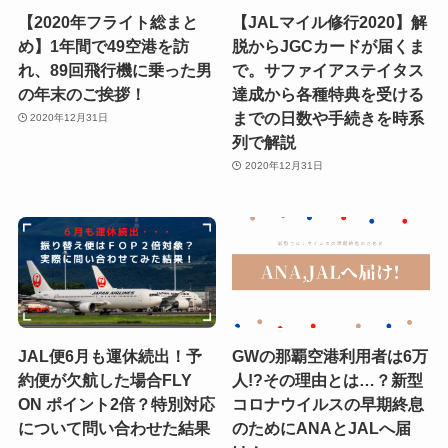
【2020年フライト総まと
【JALマイル修行2020】解
め】1年間で49空港を訪
脱からJGCカードが届くま
れ、89回飛行機に乗った男
で。サファイアステイタス
の年末のご挨拶！
達成から各種特典を受ける
までの日数や手続きを時系
2020年12月31日
列で解説
2020年12月31日
JAL便6月も運休続出！予
GWの那覇空港利用者は6万
約便が欠航した場合FLY
人!?その理由とは…？新型
ON ポイント2倍？特別対応
コロナウイルスの早期終息
について問い合わせた結果
のためにANAとJALへ届