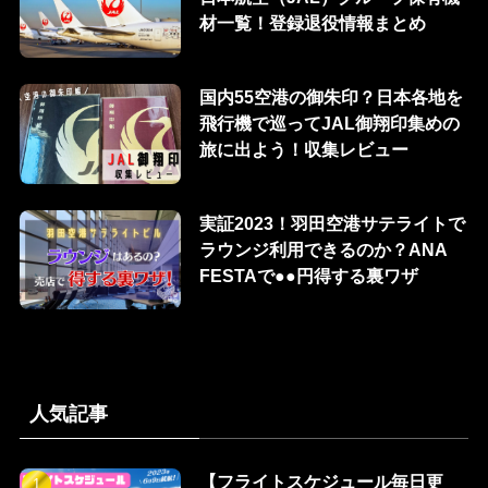
材一覧！登録退役情報まとめ
国内55空港の御朱印？日本各地を
飛行機で巡ってJAL御翔印集めの
旅に出よう！収集レビュー
実証2023！羽田空港サテライトで
ラウンジ利用できるのか？ANA
FESTAで●●円得する裏ワザ
人気記事
【フライトスケジュール毎日更